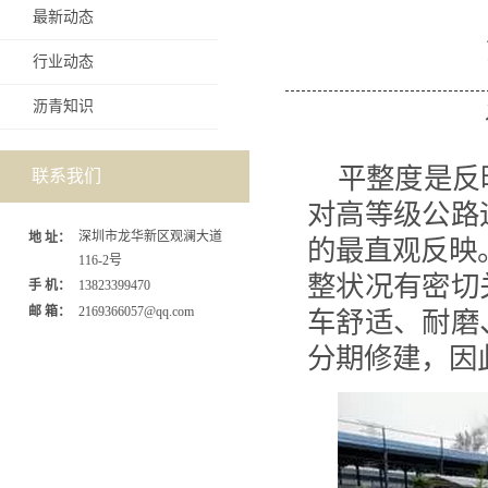
最新动态
行业动态
沥青知识
平整度是反
联系我们
对高等级公路
深圳市龙华新区观澜大道
地 址：
的最直观反映
116-2号
整状况有密切
手 机：
13823399470
邮 箱：
2169366057@qq.com
车舒适、耐磨
分期修建，因