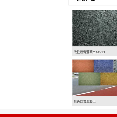
横岗工业区双摊铺机联铺工程
改性沥青混凝土AC-13
改性沥青 Modi
bitumen（英）,Modified 
cement（美）是掺加橡胶
子聚合物、磨细的橡胶粉或
外掺剂（改性剂），或采
度...
改性沥青混凝土AC-13
彩色沥青混凝土
彩色沥青，又名彩色胶
路材料的一种，广泛应用于
车道、园林景观道路等慢行