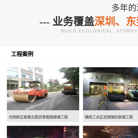
沥青与各种颜色石料、色料和添加剂等
可应用于公交车专用道、路口
多年的
材料在特定的温度下混合拌和，即可配
路服务区等重载交通路面。彩
置成各种彩色的沥青混合料，再经过摊
又叫彩色胶结料，是筑路
铺...
种，...
--- 业务覆盖
深圳、东
BUILD ECOLOGICAL, STURD
密级配红色沥青混泥土AC-25
彩色沥青混凝土
工程案例
光明新区高墩北路沥青路面摊铺工程
横岗工业区双摊铺机联铺工程
深圳市光明新区高墩北路沥青路面
横岗工业区双摊铺机联铺
摊铺工程离墩北路位于光明新区塘尾社
区展委会门口，是塘尾社区的主要道路