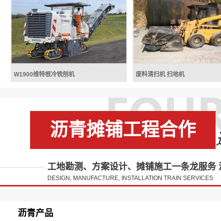
机,沥青摊铺机租凭价格,沥青摊铺机出
铺机福格勒智能摊铺机采用进
租多少铺,沥青摊铺机包月包方价格整
斯发动机，摊铺效率较之普通
机质量26.8t摊铺范围2.5~12m摊铺厚度
一倍，此外，该机还具有低油
350mm料斗容量14t额定功率200kw发
音的特点。智能型变速箱设计
动机品牌VOLVO/DEUTZ可选 该款多
调节液压泵的通过大小，而散
功能摊铺...
够...
天顺长城SP120-2多功能沥青摊铺机
福格勒SUPER 1800-2 L履带式摊
W1900维特根冷铣刨机
废料清扫机 扫地机
高效的 2-m 档铣刨机强劲、紧凑的
废料清扫机 扫地机，自
履带式冷铣刨机，适用于分层铣刨或一
扫机借鉴吸收国内外路面清
次性全厚度铣刨 32 cm 的沥青路面。
点，融合公司既有的工程机械
该机装备大功率发动机和两级前输料皮
造平台，研制生产具有多项国
带系统，较轻的机器重量，更是易于运
路面清扫机械。该系列产品采
沥青摊铺工程合作
输。技术参数W 1900 详情W 1900铣刨
械专用底盘，配以路面清扫工
宽...
整...
W1900维特根冷铣刨机
工地勘测、方案设计、摊铺施工一条龙服务 
废料清扫机 扫地机
DESIGN, MANUFACTURE, INSTALLATION TRAIN SERVICES
沥青产品