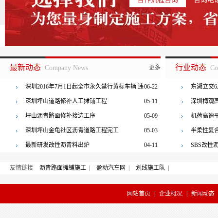
最新动态
行业动态
Company News
更多
Co
深圳2016年7月1日起全市永久禁行黄标车辆 违
06-22
东湖立交6
者罚三百
深圳坪山道路修补人工摊铺工程
05-11
深圳梅观
坪山沥青路面修补接边工序
05-09
机荷高速
深圳坪山金龟社区沥青道路工程完工
05-03
半柔性复
最新研发改性沥青料出炉
04-11
SBS改
友情链接
沥青路面摊铺施工
|
盈动汽车网
|
划线施工队
|
网站首页
|
企业概况
|
新闻动态