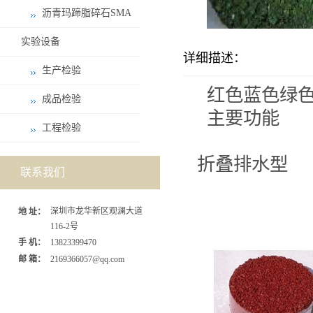
沥青玛蹄脂碎石SMA
实验设备
详细描述：
生产检验
红色蓝色绿
成品检验
主要功能
工程检验
折叠排水型
联系我们
深圳市龙华新区观澜大道
地 址：
116-2号
手 机：
13823399470
邮 箱：
2169366057@qq.com