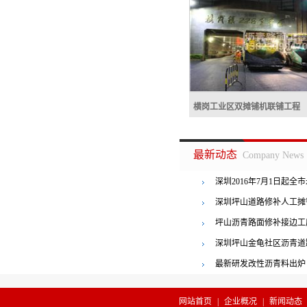
横岗工业区双摊铺机联铺工程
横岗工业区双摊铺机联
最新动态
Company News
深圳2016年7月1日起全
者罚三百
深圳坪山道路修补人工摊
坪山沥青路面修补接边工
横岗工业区双摊铺机联铺工程
深圳坪山金龟社区沥青道
最新研发改性沥青料出炉
网站首页
|
企业概况
|
新闻动态