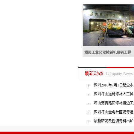
横岗工业区双摊铺机联铺工程
横岗工业区双摊铺机联
最新动态
Company News
深圳2016年7月1日起全
者罚三百
深圳坪山道路修补人工摊
坪山沥青路面修补接边工
横岗工业区双摊铺机联铺工程
深圳坪山金龟社区沥青道
最新研发改性沥青料出炉