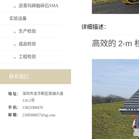
沥青玛蹄脂碎石SMA
实验设备
详细描述：
生产检验
高效的 2-m
成品检验
工程检验
联系我们
深圳市龙华新区观澜大道
地 址：
116-2号
手 机：
13823399470
邮 箱：
2169366057@qq.com