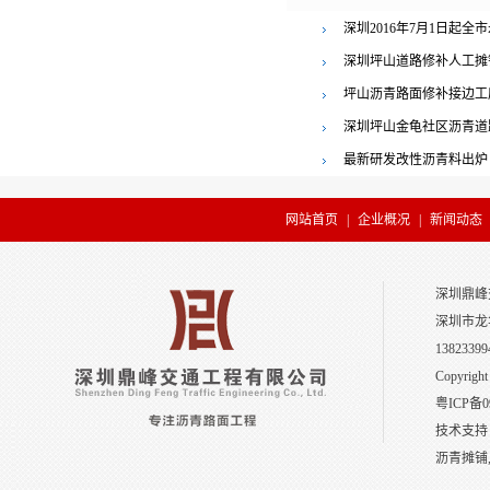
深圳2016年7月1日起全
者罚三百
深圳坪山道路修补人工摊
坪山沥青路面修补接边工
横岗工业区双摊铺机联铺工程
深圳坪山金龟社区沥青道
最新研发改性沥青料出炉
网站首页
|
企业概况
|
新闻动态
深圳鼎峰
深圳市龙
13823399
Copyright
粤ICP备0
技术支持
沥青摊铺