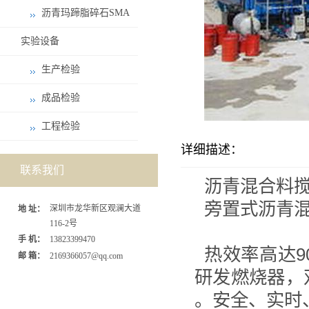
沥青玛蹄脂碎石SMA
实验设备
生产检验
成品检验
工程检验
详细描述：
联系我们
沥青混合料
旁置式沥青
深圳市龙华新区观澜大道
地 址：
116-2号
手 机：
13823399470
热效率高达9
邮 箱：
2169366057@qq.com
研发燃烧器，
。安全、实时