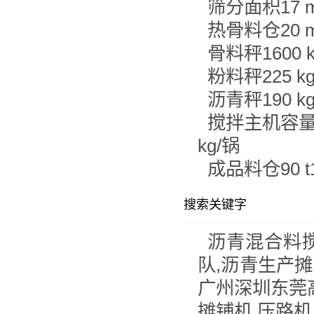
筛分面积17 m²2
热骨料仓20 m³2
骨料秤1600 kg
粉料秤225 kg2
沥青秤190 kg2
搅拌主机容量150
kg/锅
成品料仓90 t150
搜索关键字
沥青混合料搅
队,沥青生产摊
广州深圳东莞
摊铺机,压路机,