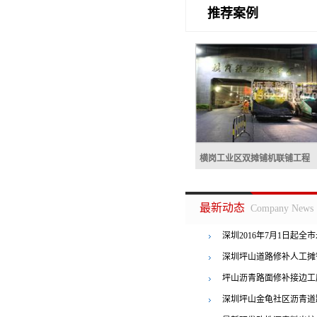
推荐案例
横岗工业区双摊铺机联铺工程
横岗工业区双摊铺机联
最新动态
Company News
深圳2016年7月1日起全
者罚三百
深圳坪山道路修补人工摊
坪山沥青路面修补接边工
横岗工业区双摊铺机联铺工程
深圳坪山金龟社区沥青道