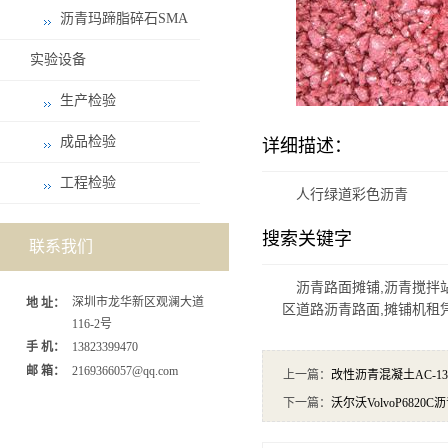
沥青玛蹄脂碎石SMA
实验设备
生产检验
成品检验
详细描述：
工程检验
人行绿道彩色沥青
搜索关键字
联系我们
沥青路面摊铺,沥青搅拌站
深圳市龙华新区观澜大道
地 址：
区道路沥青路面,摊铺机租
116-2号
手 机：
13823399470
邮 箱：
2169366057@qq.com
上一篇：
改性沥青混凝土AC-13
下一篇：
沃尔沃VolvoP6820