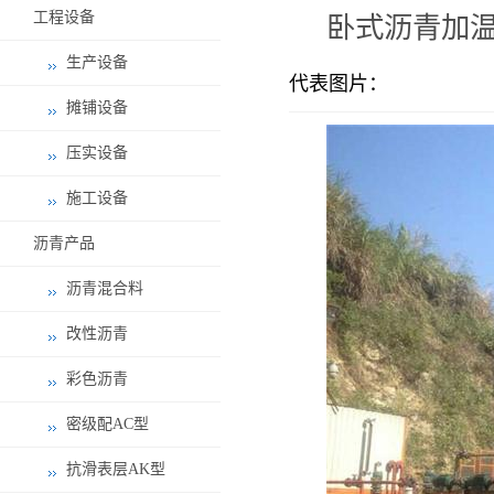
工程设备
卧式沥青加温
生产设备
代表图片：
摊铺设备
压实设备
施工设备
沥青产品
沥青混合料
改性沥青
彩色沥青
密级配AC型
抗滑表层AK型