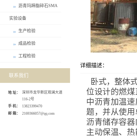
沥青玛蹄脂碎石SMA
实验设备
生产检验
成品检验
工程检验
详细描述：
联系我们
卧式，整体
位设计的燃煤
深圳市龙华新区观澜大道
地 址：
116-2号
中沥青加温速
手 机：
13823399470
题，并从使用
邮 箱：
2169366057@qq.com
沥青储存容器
主动保温、热