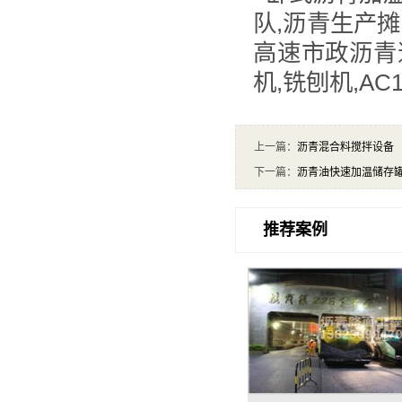
队,沥青生产摊
高速市政沥青
机,铣刨机,A
上一篇：
沥青混合料搅拌设备
下一篇：
沥青油快速加温储存
推荐案例