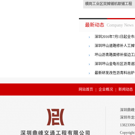
横岗工业区双摊铺机联铺工程
横岗工业区双摊铺机联
最新动态
Company News
深圳2016年7月1日起全
者罚三百
深圳坪山道路修补人工摊
坪山沥青路面修补接边工
横岗工业区双摊铺机联铺工程
深圳坪山金龟社区沥青道
最新研发改性沥青料出炉
网站首页
|
企业概况
|
新闻动态
深圳鼎峰
深圳市龙
13823399
Copyright