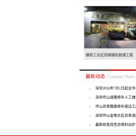
横岗工业区双摊铺机联铺工程
横岗工业区双摊铺机联
最新动态
Company News
深圳2016年7月1日起全
者罚三百
深圳坪山道路修补人工摊
坪山沥青路面修补接边工
横岗工业区双摊铺机联铺工程
深圳坪山金龟社区沥青道
最新研发改性沥青料出炉