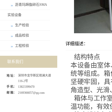
沥青玛蹄脂碎石SMA
实验设备
生产检验
成品检验
详细描述：
工程检验
结构特点
联系我们
本设备由室体
统等组成。箱
深圳市龙华新区观澜大道
地 址：
坚硬牢固，具
116-2号
手 机：
13823399470
角造型、光滑
邮 箱：
2169366057@qq.com
箱体与工作
温功能，有效